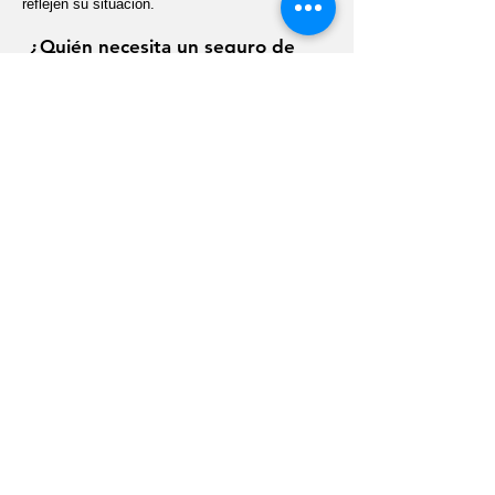
reflejen su situación.
¿Quién necesita un seguro de
vida?
El seguro de vida se adapta a muchas
situaciones, incluyendo:
✔ Padres o tutores con dependientes
✔ Propietarios de viviendas con una hipoteca
✔ Dueños de negocios con obligaciones
financieras
✔ Personas que planifican necesidades
patrimoniales o de legado
✔ Cualquier persona que desee proteger su
futuro financiero
¿Por qué trabajar con un corredor
independiente (como nosotros)?