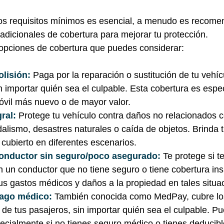
los requisitos mínimos es esencial, a menudo es recome
adicionales de cobertura para mejorar tu protección.
 opciones de cobertura que puedes considerar:
lisión: 
Paga por la reparación o sustitución de tu vehí
n importar quién sea el culpable. Esta cobertura es espec
óvil más nuevo o de mayor valor.
ral: 
Protege tu vehículo contra daños no relacionados c
lismo, desastres naturales o caída de objetos. Brinda tr
cubierto en diferentes escenarios.
onductor sin seguro/poco asegurado: 
Te protege si t
 un conductor que no tiene seguro o tiene cobertura insu
us gastos médicos y daños a la propiedad en tales situa
ago médico: 
También conocida como MedPay, cubre lo
de tus pasajeros, sin importar quién sea el culpable. Pu
ecialmente si no tienes seguro médico o tienes deducibl