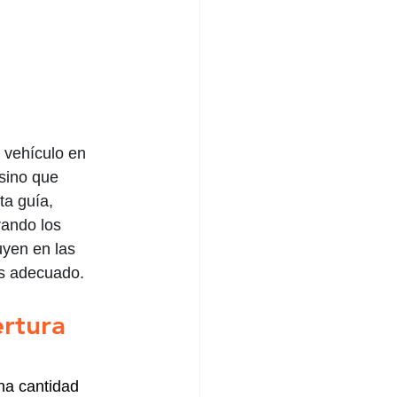
 vehículo en 
sino que 
ta guía, 
rando los 
uyen en las 
os adecuado.
rtura 
na cantidad 