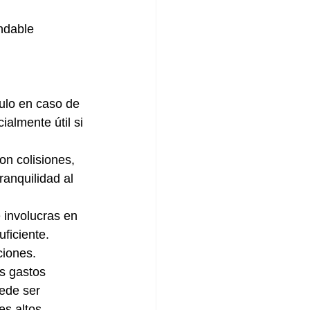
ndable 
culo en caso de 
ialmente útil si 
on colisiones, 
anquilidad al 
e involucras en 
ficiente. 
ciones.
s gastos 
ede ser 
es altos.