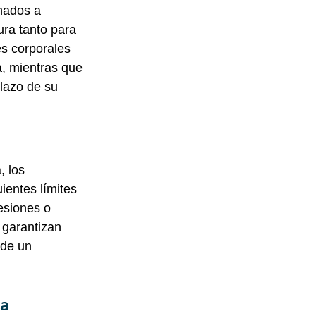
nados a 
ura tanto para 
s corporales 
a, mientras que 
lazo de su 
, los 
ientes límites 
esiones o 
 garantizan 
 de un 
a 