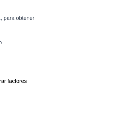
, para obtener 
o.
 
ar factores 