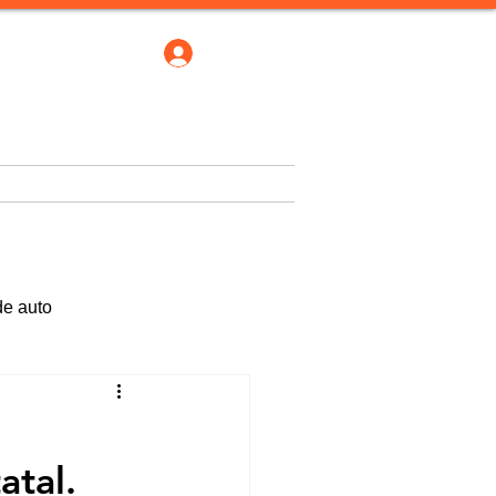
Iniciar sesión
Comerciales
Blogs
More
de auto
atal.